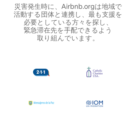
災害発生時に、Airbnb.org⁠は地⁠域⁠で
活⁠動⁠す⁠る団⁠体⁠と連⁠携⁠し⁠、最⁠も支⁠援⁠を
必⁠要⁠とし⁠て⁠い⁠る方⁠々⁠を探⁠し⁠、
緊⁠急⁠滞⁠在⁠先⁠を手⁠配で⁠き⁠る⁠よ⁠う
取⁠り⁠組⁠ん⁠でい⁠ま⁠す⁠。