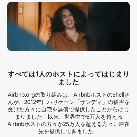
すべては1人のホ⁠ス⁠ト⁠によ⁠っ⁠ては⁠じ⁠ま⁠り
ま⁠し⁠た
Airbnb.orgの取り組みは、AirbnbホストのShellさ
んが、2012年にハリケーン「サンディ」の被害を
受けた方々に自宅を無償で提供したことからはじ
まりま⁠し⁠た⁠。以来、世界中で6万人を超える
Airbnbホストの方々が25万人を超える方々に滞在
先を提供してき⁠ま⁠し⁠た⁠。