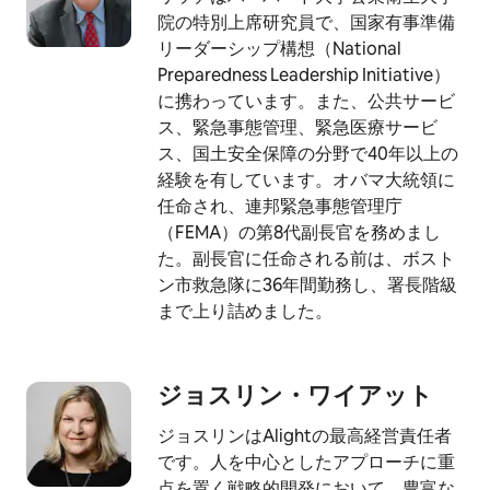
院の特別上席研究員で、国家有事準備
リーダーシップ構想（National
Preparedness Leadership Initiative）
に携わっています。また、公共サービ
ス、緊急事態管理、緊急医療サービ
ス、国土安全保障の分野で40年以上の
経験を有しています。オバマ大統領に
任命され、連邦緊急事態管理庁
（FEMA）の第8代副長官を務めまし
た。副長官に任命される前は、ボスト
ン市救急隊に36年間勤務し、署長階級
まで上り詰めました。
ジョスリン・ワ⁠イ⁠ア⁠ッ⁠ト
ジョスリンはAlightの最高経営責任者
です。人を中心としたアプローチに重
点を置く戦略的開発において、豊富な