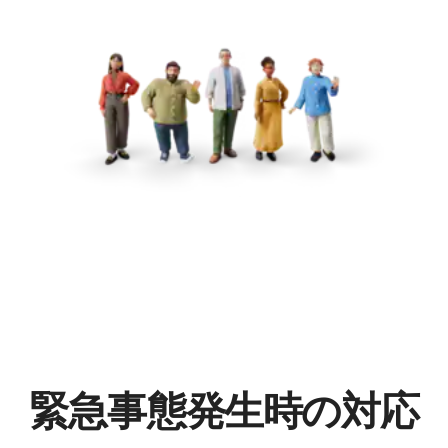
緊急事態発⁠生⁠時⁠の対⁠応