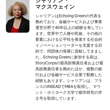
シャリアン・
マ⁠ク⁠ス⁠ウ⁠ェ⁠イ⁠ン
シャリアンはEchoing Greenの代表を
務めており、金融サービスおよび事業
運営分野で40年以上の経験を有してい
ます。世界中で人種や民族、その他の
要素における公平性を推進する社会的
イノベーションリーダーを支援する目
的で、同団体の発展に貢献してきまし
た。Echoing Greenに参加する前は、
StoryCorpsの最高財務責任者および最
高総務責任者を務めたほか、複数の銀
行および金融サービス企業で勤務した
経験もあります。シャリアンは、フラ
ンスのINSEADでMBAを取得し、マウ
ント・ホリヨーク大学で都市研究の学
士号を取得しています。