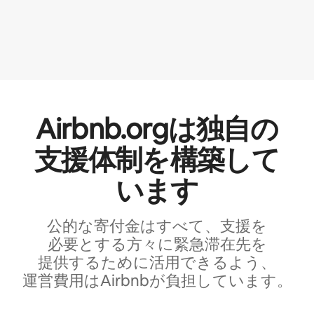
Airbnb.orgは独⁠自⁠の
支⁠援⁠体⁠制⁠を構⁠築⁠し⁠て
い⁠ま⁠す
公的な寄付金はすべて、支⁠援⁠を
必⁠要⁠と⁠す⁠る方⁠々⁠に緊⁠急⁠滞⁠在⁠先⁠を
提⁠供⁠す⁠るた⁠め⁠に活⁠用で⁠き⁠る⁠よ⁠う⁠、
運⁠営⁠費⁠用⁠はAirbnb⁠が負⁠担⁠し⁠てい⁠ま⁠す⁠。