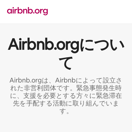
コ
ン
テ
ン
ツ
に
Airbnb.orgについ
ス
キッ
プ
て
Airbnb.orgは、Airbnbによって設立さ
れた非営利団体です。緊急事態発生時
に、支援を必要とする方々に緊急滞在
先を手配する活動に取り組んでいま
す。